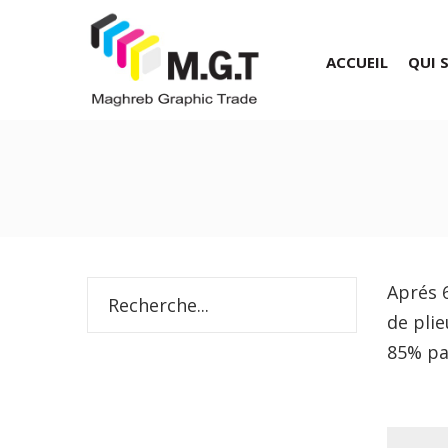
ACCUEIL
QUI 
Aprés 6
de pli
85% pa